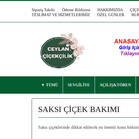
Sipariş Takibi
Ödeme Bildirimi
HAKKIMIZDA
ÇİÇ
TESLİMAT VE HİZMETLERİMİZ
ÖZEL GÜNLER
BUR
TÜMÜ
SEVGİLİYE
AÇILIŞ&TÖREN
FULYA ÇİÇEKÇİ
GAYRETTEPE ÇİÇEKÇİ
SAKSI ÇİÇEK BAKIMI
Saksı çiçeklerinde dikkat edilecek en önemli konu bitkinin