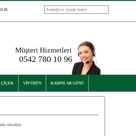
İLİK
Müşteri Hizmetleri
0542 780 10 96
 ÇİÇEK
VİP ÜRÜN
KADINLAR GÜNÜ
zla olacaktır.