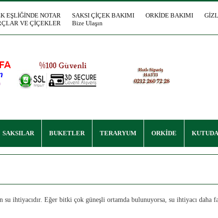
EK EŞLİĞİNDE NOTAR
SAKSI ÇİÇEK BAKIMI
ORKİDE BAKIMI
GİZL
ÇLAR VE ÇİÇEKLER
Bize Ulaşın
SAKSILAR
BUKETLER
TERARYUM
ORKİDE
KUTUDA
 su ihtiyacıdır. Eğer bitki çok güneşli ortamda bulunuyorsa, su ihtiyacı daha fa