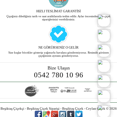
HIZLI TESLİMAT GARANTİSİ
Çiçeğiniz dilediğiniz tarih ve saat aralıklarınla teslim edilir. Aylar öncesinden bile çiçek
siparişlerinizi verebilirsiniz.
NE GÖRÜRSENİZ O GELİR
Size kuşlar böcekler gösterip yağmurlu havalara göndermiyoruz. Resimde görünen
çiçeğinizin aynsını gönderiyoruz.
Bize Ulaşın
0542 780 10 96
Beşiktaş Çiçekçi - Beşiktaş Çiçek Siparişi - Beşiktaş Çiçek - Ceylan Çiçek © 2026