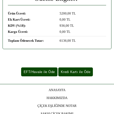
Ürün Ücreti:
5200
,00 TL
Ek Kart Ücreti:
0
,00 TL
KDV (%18):
936
,00 TL
Kargo Ücreti:
0
,00 TL
Toplam Ödenecek Tutar:
6136
,00 TL
ANASAYFA
HAKKIMIZDA
ÇİÇEK EŞLİĞİNDE NOTAR
SAKSI ÇİÇEK BAKIMI