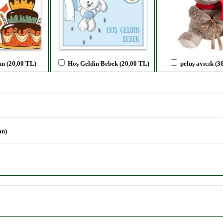
un (20,00 TL)
Hoş Geldin Bebek (20,00 TL)
peluş ayıcık (3
ın)