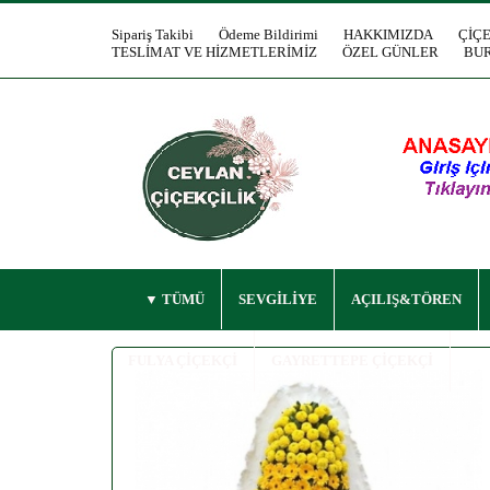
Sipariş Takibi
Ödeme Bildirimi
HAKKIMIZDA
ÇİÇ
TESLİMAT VE HİZMETLERİMİZ
ÖZEL GÜNLER
BUR
TÜMÜ
SEVGİLİYE
AÇILIŞ&TÖREN
FULYA ÇİÇEKÇİ
GAYRETTEPE ÇİÇEKÇİ