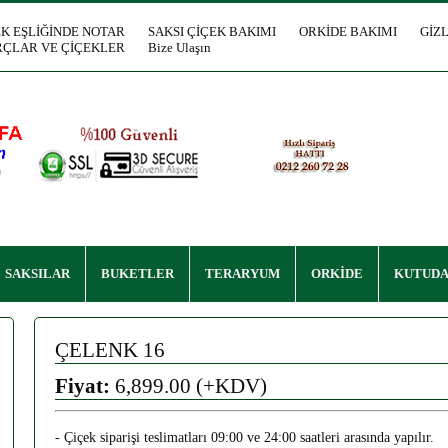
EK EŞLİĞİNDE NOTAR
SAKSI ÇİÇEK BAKIMI
ORKİDE BAKIMI
GİZL
ÇLAR VE ÇİÇEKLER
Bize Ulaşın
SAKSILAR
BUKETLER
TERARYUM
ORKİDE
KUTUDA
ÇELENK 16
Fiyat:
6,899.00 (+KDV)
- Çiçek siparişi teslimatları 09:00 ve 24:00 saatleri arasında yapılır.