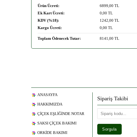
Ürün Ücreti:
6899
,00 TL
Ek Kart Ücreti:
0
,00 TL
KDV (%18):
1242
,00 TL
Kargo Ücreti:
0
,00 TL
Toplam Ödenecek Tutar:
8141
,00 TL
ANASAYFA
Sipariş Takibi
HAKKIMIZDA
ÇİÇEK EŞLİĞİNDE NOTAR
SAKSI ÇİÇEK BAKIMI
ORKİDE BAKIMI