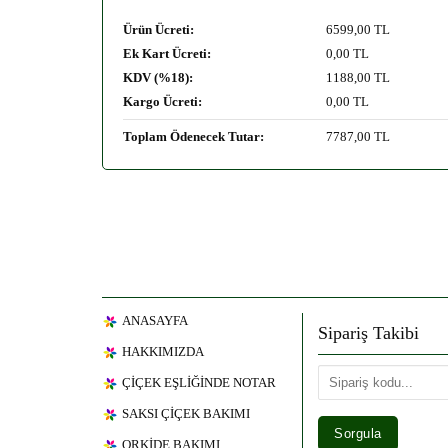
Ürün Ücreti:
6599
,00 TL
Ek Kart Ücreti:
0
,00 TL
KDV (%18):
1188
,00 TL
Kargo Ücreti:
0
,00 TL
Toplam Ödenecek Tutar:
7787
,00 TL
ANASAYFA
Sipariş Takibi
HAKKIMIZDA
ÇİÇEK EŞLİĞİNDE NOTAR
SAKSI ÇİÇEK BAKIMI
ORKİDE BAKIMI