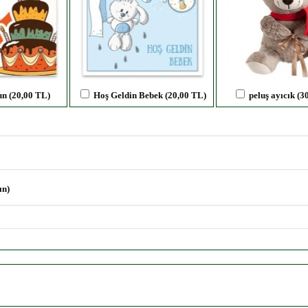
un (20,00 TL)
Hoş Geldin Bebek (20,00 TL)
peluş ayıcık (3
ın)