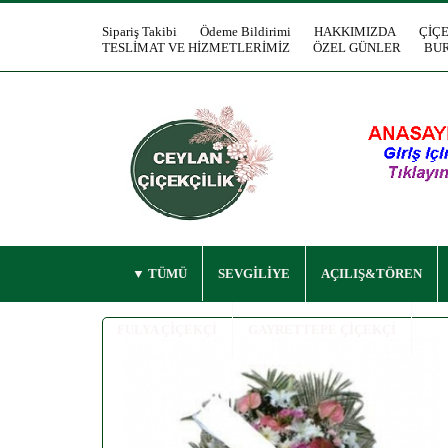
Sipariş Takibi
Ödeme Bildirimi
HAKKIMIZDA
ÇİÇ
TESLİMAT VE HİZMETLERİMİZ
ÖZEL GÜNLER
BUR
TÜMÜ
SEVGİLİYE
AÇILIŞ&TÖREN
FULYA ÇİÇEKÇİ
GAYRETTEPE ÇİÇEKÇİ