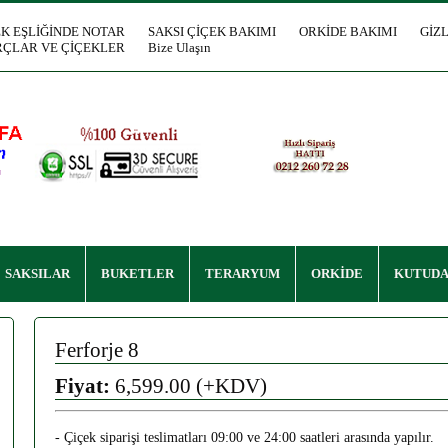
EK EŞLİĞİNDE NOTAR
SAKSI ÇİÇEK BAKIMI
ORKİDE BAKIMI
GİZL
ÇLAR VE ÇİÇEKLER
Bize Ulaşın
SAKSILAR
BUKETLER
TERARYUM
ORKİDE
KUTUDA
Ferforje 8
Fiyat:
6,599.00 (+KDV)
- Çiçek siparişi teslimatları 09:00 ve 24:00 saatleri arasında yapılır.