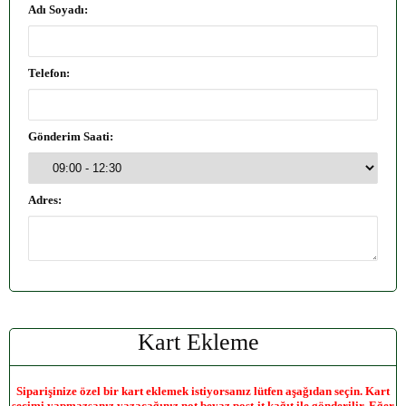
Adı Soyadı:
Telefon:
Gönderim Saati:
Adres:
Kart Ekleme
Siparişinize özel bir kart eklemek istiyorsanız lütfen aşağıdan seçin. Kart
seçimi yapmazsanız yazacağınız not beyaz post-it kağıt ile gönderilir. Eğer