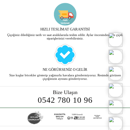
HIZLI TESLİMAT GARANTİSİ
Çiçeğiniz dilediğiniz tarih ve saat aralıklarınla teslim edilir. Aylar öncesinden bile çiçek
siparişlerinizi verebilirsiniz.
NE GÖRÜRSENİZ O GELİR
Size kuşlar böcekler gösterip yağmurlu havalara göndermiyoruz. Resimde görünen
çiçeğinizin aynsını gönderiyoruz.
Bize Ulaşın
0542 780 10 96