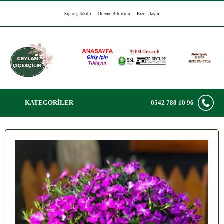
Sipariş Takibi
Ödeme Bildirimi
Bize Ulaşın
KATEGORİLER
0542 780 10 96