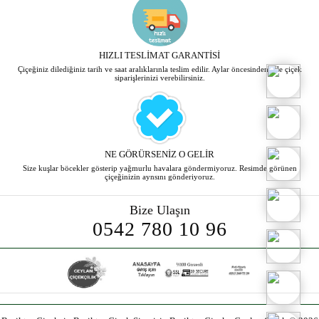
HIZLI TESLİMAT GARANTİSİ
Çiçeğiniz dilediğiniz tarih ve saat aralıklarınla teslim edilir. Aylar öncesinden bile çiçek
siparişlerinizi verebilirsiniz.
NE GÖRÜRSENİZ O GELİR
Size kuşlar böcekler gösterip yağmurlu havalara göndermiyoruz. Resimde görünen
çiçeğinizin aynsını gönderiyoruz.
Bize Ulaşın
0542 780 10 96