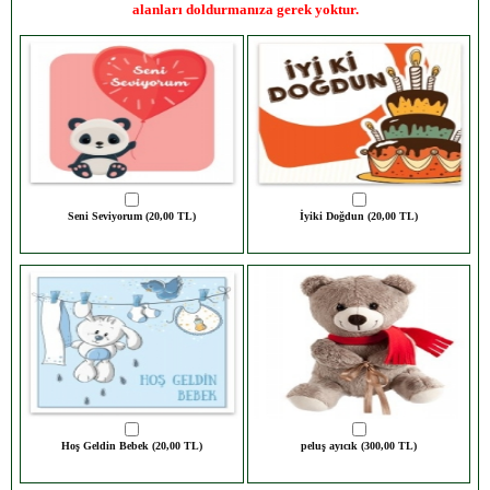
alanları doldurmanıza gerek yoktur.
Seni Seviyorum (20,00 TL)
İyiki Doğdun (20,00 TL)
Hoş Geldin Bebek (20,00 TL)
peluş ayıcık (300,00 TL)