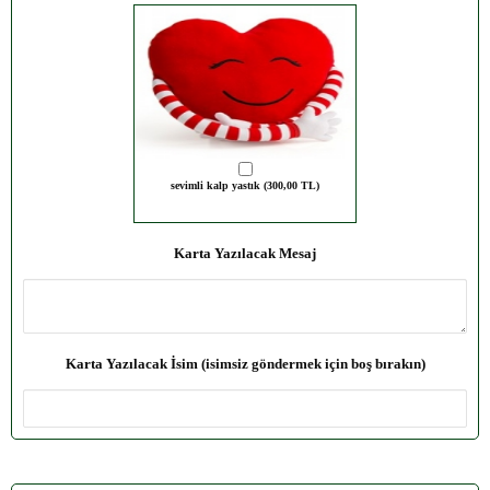
sevimli kalp yastık (300,00 TL)
Karta Yazılacak Mesaj
Karta Yazılacak İsim (isimsiz göndermek için boş bırakın)